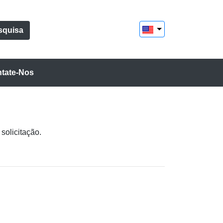
squisa
tate-Nos
solicitação.